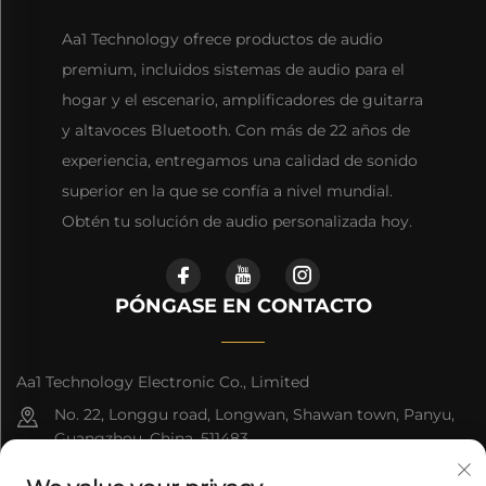
Aa1 Technology ofrece productos de audio
premium, incluidos sistemas de audio para el
hogar y el escenario, amplificadores de guitarra
y altavoces Bluetooth. Con más de 22 años de
experiencia, entregamos una calidad de sonido
superior en la que se confía a nivel mundial.
Obtén tu solución de audio personalizada hoy.
PÓNGASE EN CONTACTO
Aa1 Technology Electronic Co., Limited
No. 22, Longgu road, Longwan, Shawan town, Panyu,
Guangzhou, China, 511483
+86-19588875523