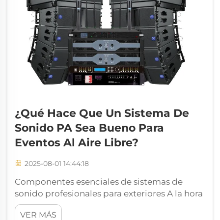
¿Qué Hace Que Un Sistema De
Sonido PA Sea Bueno Para
Eventos Al Aire Libre?
2025-08-01 14:44:18
Componentes esenciales de sistemas de
sonido profesionales para exteriores A la hora
de ofrecer un audio cristalino en espacios
VER MÁS
abiertos, un sistema de sonido para eventos