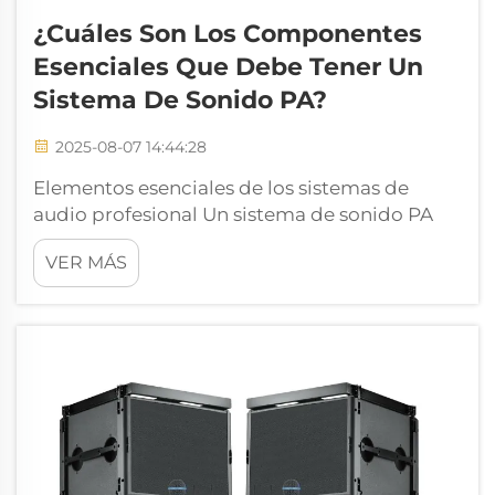
¿Cuáles Son Los Componentes
Esenciales Que Debe Tener Un
Sistema De Sonido PA?
2025-08-07 14:44:28
Elementos esenciales de los sistemas de
audio profesional Un sistema de sonido PA
bien diseñado sirve como columna vertebral
VER MÁS
de cualquier evento en vivo, recinto o
instalación donde sea necesario distribuir el
audio a una audiencia. Comprender los
componentes fundamentales que
conforman...