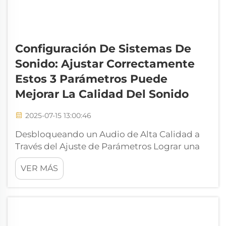
Configuración De Sistemas De
Sonido: Ajustar Correctamente
Estos 3 Parámetros Puede
Mejorar La Calidad Del Sonido
2025-07-15 13:00:46
Desbloqueando un Audio de Alta Calidad a
Través del Ajuste de Parámetros Lograr una
excelente calidad de sonido no siempre
VER MÁS
depende de actualizar al sistema de sonido
más costoso. En muchos casos, la clave está
en ajustar finamente el equipo existente. Ya
sea que estés configurando un sistema para
un evento en vivo o para una grabación, el