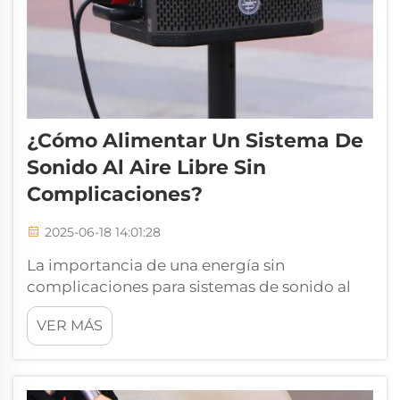
¿Cómo Alimentar Un Sistema De
Sonido Al Aire Libre Sin
Complicaciones?
2025-06-18 14:01:28
La importancia de una energía sin
complicaciones para sistemas de sonido al
aire libre Por qué la energía confiable es
VER MÁS
importante para audio al aire libre Tener
electricidad dependiente marca toda la
diferencia cuando se trata de mantener un
buen sonido en eventos al aire libre. Las fallas