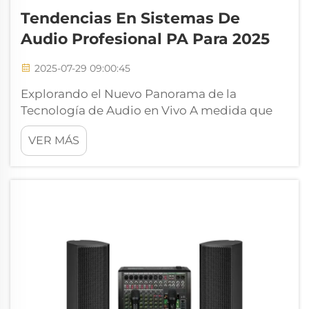
Tendencias En Sistemas De
Audio Profesional PA Para 2025
2025-07-29 09:00:45
Explorando el Nuevo Panorama de la
Tecnología de Audio en Vivo A medida que
los estándares de actuación en vivo y
VER MÁS
radiodifusión continúan evolucionando, las
expectativas hacia los Sistemas de Audio
Profesional PA han aumentado
significativamente. Ya sea un concierto a gran
escala o un concierto de tamaño mediano,
las exigencias son mayores.