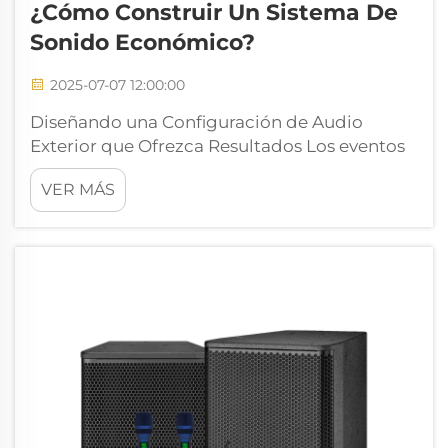
¿Cómo Construir Un Sistema De
Sonido Económico?
2025-07-07 12:00:00
Diseñando una Configuración de Audio
Exterior que Ofrezca Resultados Los eventos
al aire libre y las actuaciones en escena
VER MÁS
requieren sistemas de sonido capaces de
entregar un audio claro y potente en espacios
grandes y abiertos. Ya sea un concierto, una
boda, una feria comunitaria o un evento
corporativo, un sistema bien planificado es
fundamental.