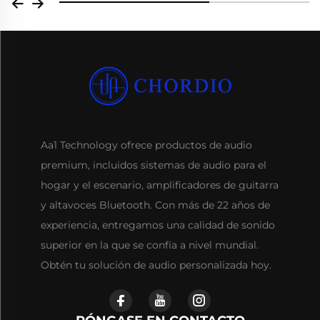
Aa1 Technology ofrece productos de audio
premium, incluidos sistemas de audio para el
hogar y el escenario, amplificadores de guitarra
y altavoces Bluetooth. Con más de 22 años de
experiencia, entregamos una calidad de sonido
superior en la que se confía a nivel mundial.
Obtén tu solución de audio personalizada hoy.