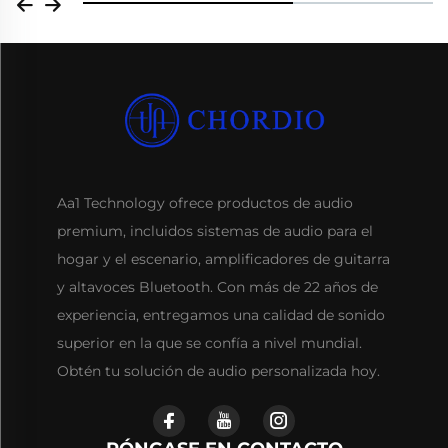
Aa1 Technology ofrece productos de audio
premium, incluidos sistemas de audio para el
hogar y el escenario, amplificadores de guitarra
y altavoces Bluetooth. Con más de 22 años de
experiencia, entregamos una calidad de sonido
superior en la que se confía a nivel mundial.
Obtén tu solución de audio personalizada hoy.