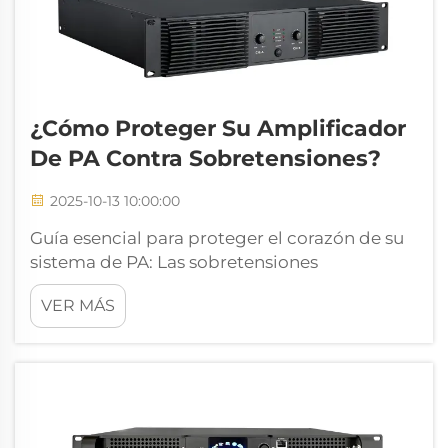
¿Cómo Proteger Su Amplificador
De PA Contra Sobretensiones?
2025-10-13 10:00:00
Guía esencial para proteger el corazón de su
sistema de PA: Las sobretensiones
representan una amenaza seria para los
VER MÁS
equipos de audio profesional, y los
amplificadores de PA son particularmente
vulnerables a daños. Comprender cómo
implementar medidas adecuadas de
protección del amplificador de PA...