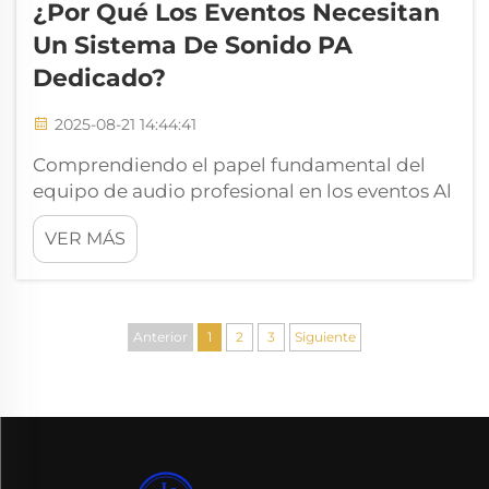
¿Por Qué Los Eventos Necesitan
Un Sistema De Sonido PA
Dedicado?
2025-08-21 14:44:41
Comprendiendo el papel fundamental del
equipo de audio profesional en los eventos Al
organizar un evento, ya sea una conferencia
VER MÁS
corporativa, un festival al aire libre o un
banquete de bodas, la importancia de un
sonido claro y de alta calidad no puede ser
exagerada. Un sistema de sonido PA
Anterior
1
2
3
Siguiente
dedicado...