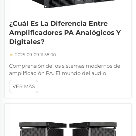
¿Cuál Es La Diferencia Entre
Amplificadores PA Analógicos Y
Digitales?
2025-09-09 11:58:00
Comprensión de los sistemas modernos de
amplificación PA. El mundo del audio
profesional ha experimentado una evolución
VER MÁS
notable en los amplificadores PA a lo largo de
las décadas. Desde el sonido cálido y
característico de los sistemas analógicos
tradicionales hasta la precisión y versatilidad
de...