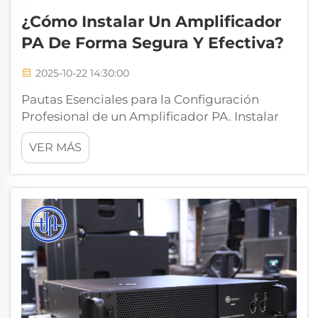
¿Cómo Instalar Un Amplificador
PA De Forma Segura Y Efectiva?
2025-10-22 14:30:00
Pautas Esenciales para la Configuración
Profesional de un Amplificador PA. Instalar
un amplificador PA requiere atención
VER MÁS
cuidadosa al detalle y el cumplimiento
adecuado de protocolos de seguridad para
garantizar el rendimiento óptimo y la
durabilidad de tu sistema de sonido. Ya sea
que estés configurando equipos de audio...