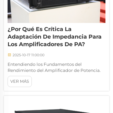
¿Por Qué Es Crítica La
Adaptación De Impedancia Para
Los Amplificadores De PA?
2025-10-17 11:00:00
Entendiendo los Fundamentos del
Rendimiento del Amplificador de Potencia.
En el mundo de la ingeniería de audio y los
VER MÁS
sistemas de sonido, la adaptación de
impedancia desempeña un papel
fundamental para determinar el rendimiento
general y la eficiencia de los amplificadores
PA. Este aspecto crítico de...