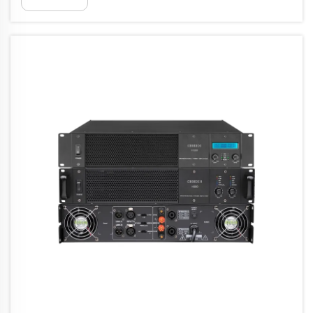
nítido que parece provenir de todas partes y
de ninguna a la vez. Esta experiencia
inmersiva no es casualidad &nd...