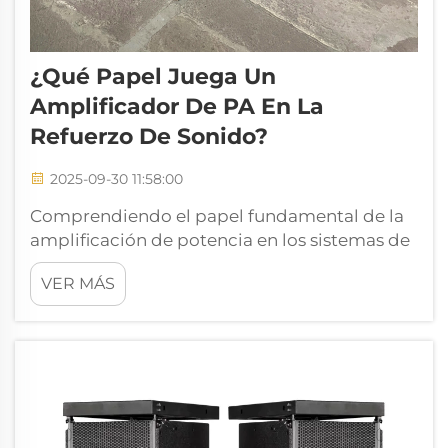
¿Qué Papel Juega Un
Amplificador De PA En La
Refuerzo De Sonido?
2025-09-30 11:58:00
Comprendiendo el papel fundamental de la
amplificación de potencia en los sistemas de
audio. En el corazón de cada sistema de
VER MÁS
sonido profesional se encuentra un
componente crucial que transforma señales
de audio de bajo nivel en sonido potente y
envolvente: el amplificador de PA. Este
elemen...