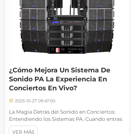
¿Cómo Mejora Un Sistema De
Sonido PA La Experiencia En
Conciertos En Vivo?
2025-10-27 09:47:00
La Magia Detrás del Sonido en Conciertos:
Entendiendo los Sistemas PA. Cuando entras
en un recinto de concierto en vivo, quedas
VER MÁS
inmediatamente envuelto por un sonido