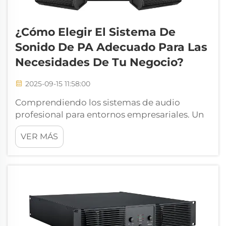
¿Cómo Elegir El Sistema De
Sonido De PA Adecuado Para Las
Necesidades De Tu Negocio?
2025-09-15 11:58:00
Comprendiendo los sistemas de audio
profesional para entornos empresariales. Un
sistema de sonido de PA bien diseñado
VER MÁS
constituye la columna vertebral de una
comunicación de audio eficaz en cualquier
entorno comercial. Ya sea que administres
una tienda minorista, una oficina corporativa
o r...