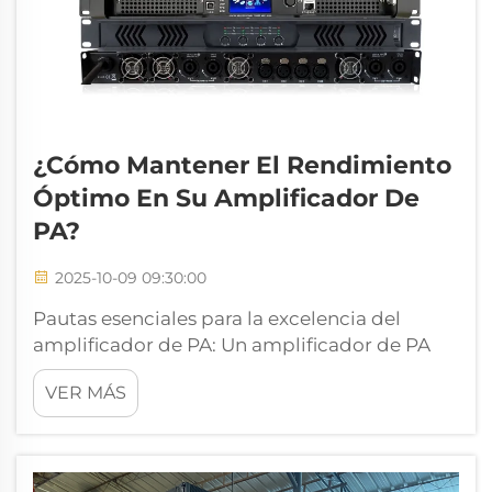
¿Cómo Mantener El Rendimiento
Óptimo En Su Amplificador De
PA?
2025-10-09 09:30:00
Pautas esenciales para la excelencia del
amplificador de PA: Un amplificador de PA
bien mantenido constituye la base de
VER MÁS
cualquier sistema de sonido profesional. Ya
sea que administre un recinto de conciertos,
dirija un lugar de culto o organice eventos
corporativos, el amplificador de PA...