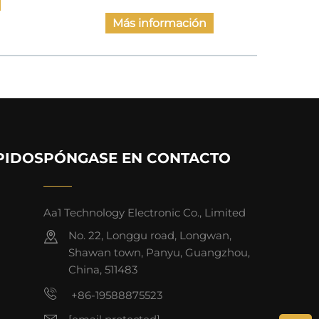
información
Más información
PIDOS
PÓNGASE EN CONTACTO
Aa1 Technology Electronic Co., Limited
No. 22, Longgu road, Longwan,
Shawan town, Panyu, Guangzhou,
China, 511483
+86-19588875523