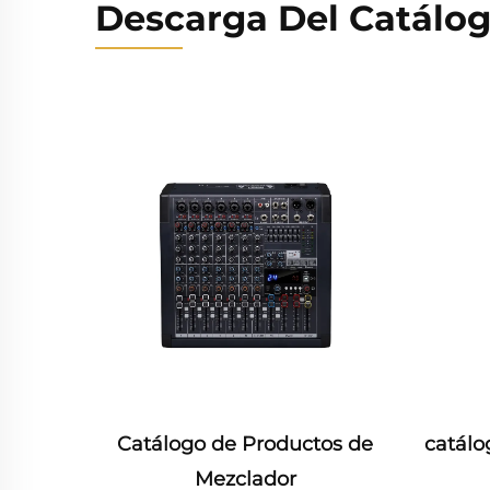
Descarga Del Catálo
de Productos de
catálogo de Audio Profesion
zclador
de 12"