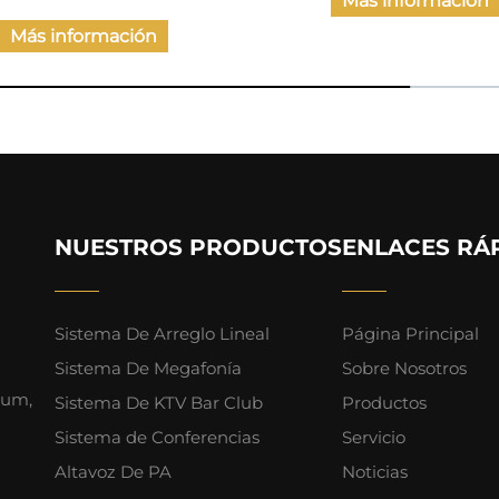
Más información
Más 
NUESTROS PRODUCTOS
ENLACES RÁ
Sistema De Arreglo Lineal
Página Principal
Sistema De Megafonía
Sobre Nosotros
ium,
Sistema De KTV Bar Club
Productos
Sistema de Conferencias
Servicio
Altavoz De PA
Noticias