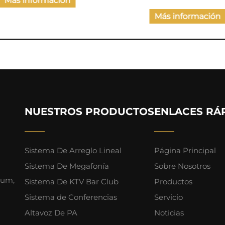
Más información
Más información
NUESTROS PRODUCTOS
ENLACES RÁ
Sistema De Arreglo Lineal
Página Principal
Sistema De Megafonía
Sobre Nosotros
ium,
Sistema De KTV Bar Club
Productos
Sistema de Conferencias
Servicio
Altavoz De PA
Noticias