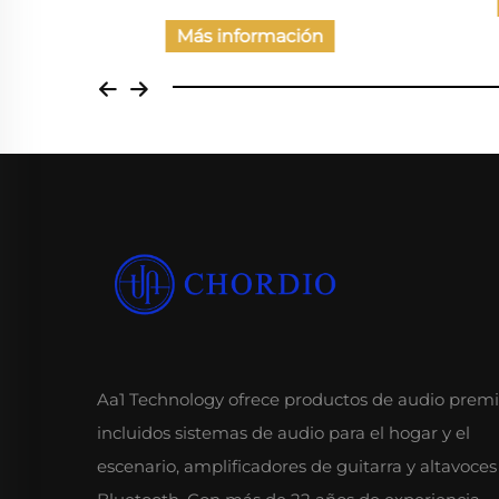
Más información
Aa1 Technology ofrece productos de audio prem
incluidos sistemas de audio para el hogar y el
escenario, amplificadores de guitarra y altavoces