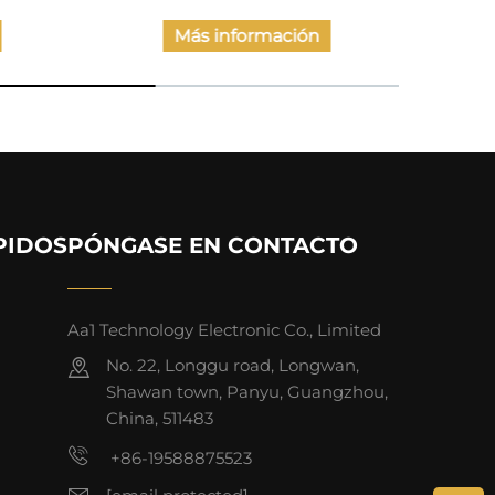
Más información
PIDOS
PÓNGASE EN CONTACTO
Aa1 Technology Electronic Co., Limited
No. 22, Longgu road, Longwan,
Shawan town, Panyu, Guangzhou,
China, 511483
+86-19588875523