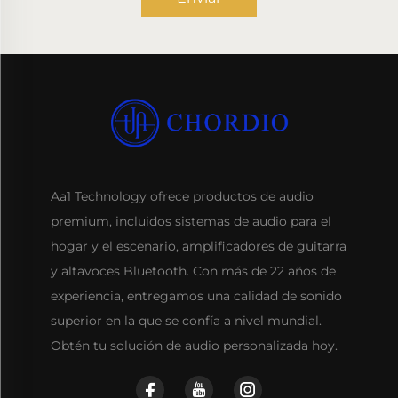
Aa1 Technology ofrece productos de audio
premium, incluidos sistemas de audio para el
hogar y el escenario, amplificadores de guitarra
y altavoces Bluetooth. Con más de 22 años de
experiencia, entregamos una calidad de sonido
superior en la que se confía a nivel mundial.
Obtén tu solución de audio personalizada hoy.