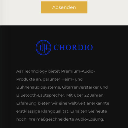
Absenden
Aa1 Technology bietet Premium-Audio-
Produkte an, darunter Heim- und
Bühnenaudiosysteme, Gitarrenverstärker und
Bluetooth-Lautsprecher. Mit über 22 Jahren
Erfahrung bieten wir eine weltweit anerkannte
erstklassige Klangqualität. Erhalten Sie heute
noch Ihre maßgeschneiderte Audio-Lösung.