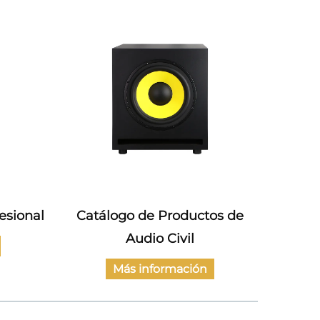
esional
Catálogo de Productos de
Cat
Audio Civil
Ampli
Más información