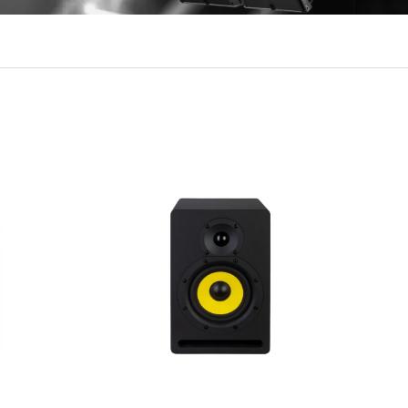
distorsión, adecuados tanto para entornos de