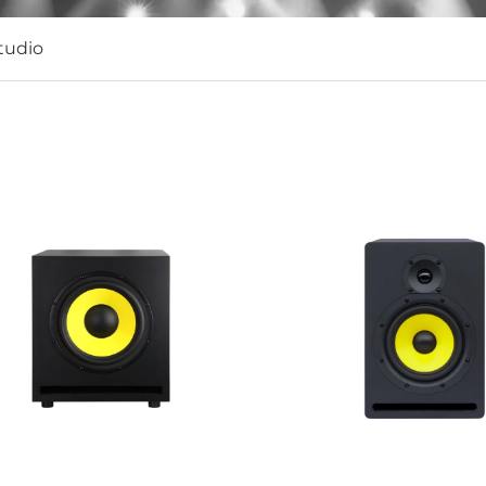
tudio
resolución y restauración de detalles de audio con baja 