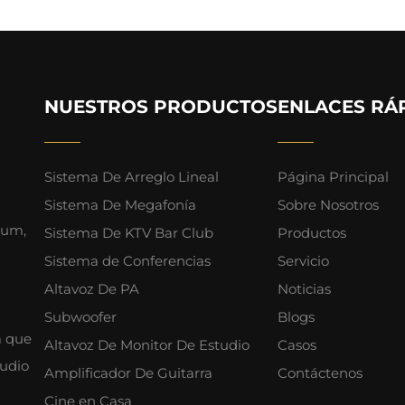
NUESTROS PRODUCTOS
ENLACES RÁ
Sistema De Arreglo Lineal
Página Principal
Sistema De Megafonía
Sobre Nosotros
ium,
Sistema De KTV Bar Club
Productos
Sistema de Conferencias
Servicio
Altavoz De PA
Noticias
Subwoofer
Blogs
a que
Altavoz De Monitor De Estudio
Casos
audio
Amplificador De Guitarra
Contáctenos
Cine en Casa