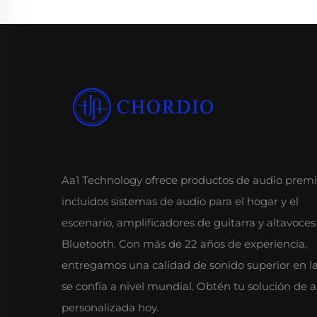
Aa1 Technology ofrece productos de audio prem
incluidos sistemas de audio para el hogar y el
escenario, amplificadores de guitarra y altavoces
Bluetooth. Con más de 22 años de experiencia,
entregamos una calidad de sonido superior en l
se confía a nivel mundial. Obtén tu solución de 
personalizada hoy.