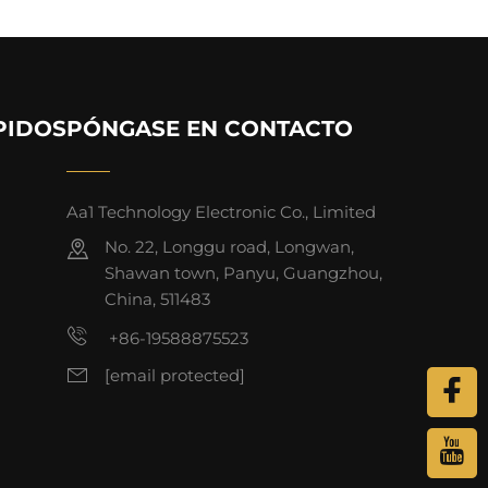
PIDOS
PÓNGASE EN CONTACTO
Aa1 Technology Electronic Co., Limited
No. 22, Longgu road, Longwan,
Shawan town, Panyu, Guangzhou,
China, 511483
+86-19588875523
[email protected]