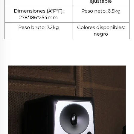
ajustable
Dimensiones (A*P*F):
Peso neto: 6.5kg
278*186*254mm
Peso bruto: 7.2kg
Colores disponibles:
negro