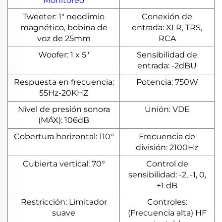
Monitoreo
Tweeter: 1" neodimio
Conexión de
magnético, bobina de
entrada: XLR, TRS,
voz de 25mm
RCA
Woofer: 1 x 5"
Sensibilidad de
entrada: -2dBU
Respuesta en frecuencia:
Potencia: 750W
55Hz-20KHZ
Nivel de presión sonora
Unión: VDE
(MÁX): 106dB
Cobertura horizontal: 110°
Frecuencia de
división: 2100Hz
Cubierta vertical: 70°
Control de
sensibilidad: -2, -1, 0,
+1 dB
Restricción: Limitador
Controles:
suave
(Frecuencia alta) HF