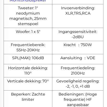
Monitorluidspreker
Tweeter: 1"
Invoerverbinding:
neodymium
XLR,TRS,RCA
magnetisch, 25mm
stemspoel
Woofer: 1 x 5"
Ingangssensitiviteit:
-2dBU
Frequentiebereik:
Kracht ：750W
55Hz-20KHz
SPL(MAX): 106dB
Aansluiting ：VDE
Horizontale dekking:
Frequentiedeling:
110°
2100Hz
Verticale dekking: 70°
Gevoeligheid regeling:
-2, -1, 0, +1 dB
Beperken: Zachte
Bedieningen: (Hoge
limiter
frequentie) HF
aanpasbaar