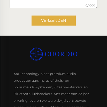
0/1000
VERZENDEN
Aa1 Technology biedt premium audio
producten aan, inclusief thuis- en
podiumaudiosystemen, gitaarversterkers en
Bluetooth-luidsprekers. Met meer dan 22 jaar
ervaring leveren we wereldwijd vertrouwde