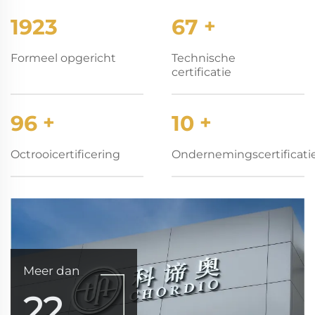
2003
70
+
Formeel opgericht
Technische
certificatie
100
+
10
+
Octrooicertificering
Ondernemingscertificati
Meer dan
22