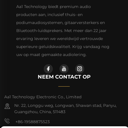
Aa1 Technology biedt premium audio
producten aan, inclusief thuis- en
podiumaudiosystemen, gitaarversterkers en
Bluetooth-luidsprekers. Met meer dan 22 jaar
ervaring leveren we wereldwijd vertrouwde
superieure geluidskwaliteit. Krijg vandaag nog
uw op maat gemaakte audiolering.
NEEM CONTACT OP
Aa1 Technology Electronic Co., Limited
Nr. 22, Longgu weg, Longwan, Shawan stad, Panyu,
Guangzhou, China, 511483
+86-19588875523