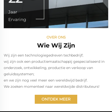
Jaar
Ervaring
OVER ONS
Wie Wij Zijn
Wij zijn een technologiegedreven techbedrijf;
wij zijn ook een productiemaatschappij gespecialiseerd in
onderzoek, ontwikkeling, productie en verkoop van
geluidssystemen;
en we zijn nog veel meer een wereldwijd bedrijf.
We zoeken momenteel naar wereldwijde distributeurs!
ONTDEK MEER