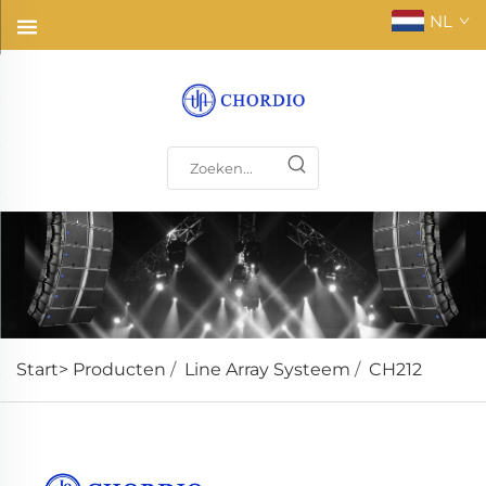
NL
Start>
Producten
/
Line Array Systeem
/
CH212