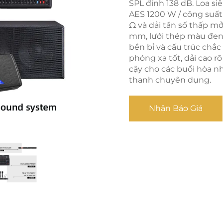
SPL đỉnh 138 dB. Loa siê
AES 1200 W / công suất 
Ω và dải tần số thấp mở
mm, lưới thép màu đen,
bền bỉ và cấu trúc chắ
phóng xa tốt, dải cao r
cậy cho các buổi hòa n
thanh chuyên dụng.
Nhận Báo Giá