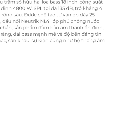
u trầm sở hữu hai loa bass 18 inch, công suất
đỉnh 4800 W, SPL tối đa 135 dB, trở kháng 4
 rộng sâu. Được chế tạo từ ván ép dày 25
 đầu nối Neutrik NL4, lớp phủ chống nước
c chắn, sản phẩm đảm bảo âm thanh ổn định,
õ ràng, dải bass mạnh mẽ và độ bền đáng tin
hạc, sân khấu, sự kiện cũng như hệ thống âm