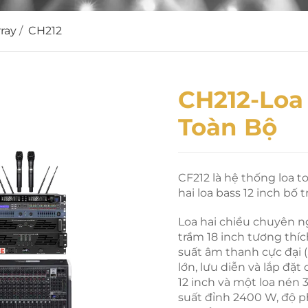
ray
/
CH212
CH212-Loa
Toàn Bộ
CF212 là hệ thống loa t
hai loa bass 12 inch bố t
Loa hai chiều chuyên ngh
trầm 18 inch tương thíc
suất âm thanh cực đại 
lớn, lưu diễn và lắp đặt
12 inch và một loa nén 
suất đỉnh 2400 W, độ p