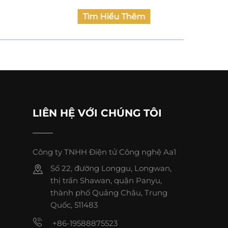
Tìm Hiểu Thêm
LIÊN HỆ VỚI CHÚNG TÔI
Công ty TNHH Điện tử Công nghệ Aa1
Số 22, đường Longgu, Longwan,
thị trấn Shawan, quận Panyu,
thành phố Quảng Châu, Trung
Quốc, 511483
+86-19588875523