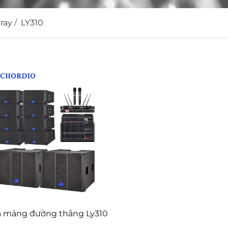
ray
/
LY310
a mảng đường thẳng Ly310