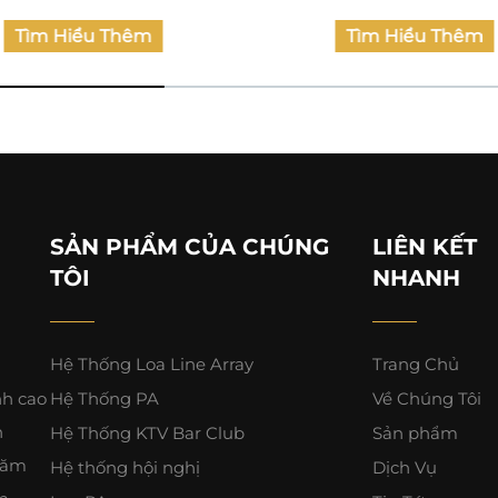
Tìm Hiểu Thêm
Tìm Hiểu Thêm
SẢN PHẨM CỦA CHÚNG
LIÊN KẾT
TÔI
NHANH
Hệ Thống Loa Line Array
Trang Chủ
nh cao
Hệ Thống PA
Về Chúng Tôi
n
Hệ Thống KTV Bar Club
Sản phẩm
 năm
Hệ thống hội nghị
Dịch Vụ