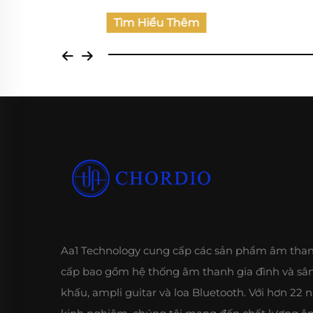
Tìm Hiểu Thêm
Aa1 Technology cung cấp các sản phẩm âm tha
cấp bao gồm hệ thống âm thanh gia đình và sâ
khấu, ampli guitar và loa Bluetooth. Với hơn 22