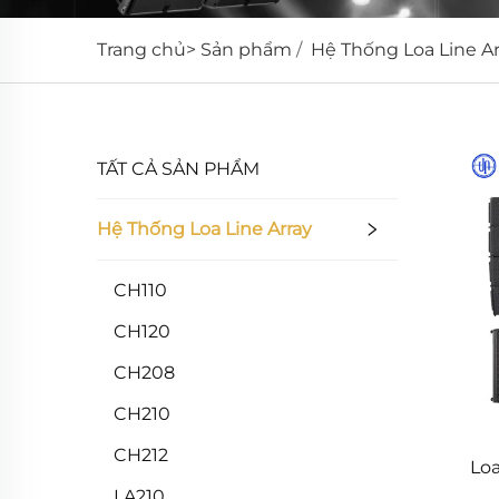
Trang chủ>
Sản phẩm
/
Hệ Thống Loa Line Ar
TẤT CẢ SẢN PHẨM
Hệ Thống Loa Line Array
CH110
CH120
CH208
CH210
CH212
Lo
LA210