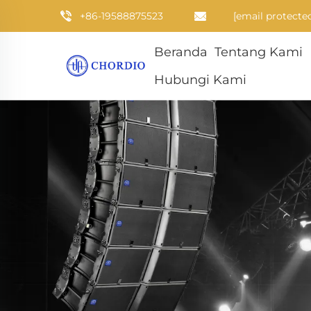
+86-19588875523
[email protecte
Beranda
Tentang Kami
Hubungi Kami