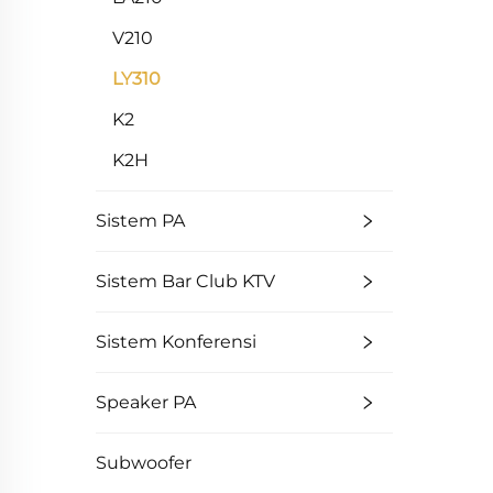
V210
LY310
K2
K2H
Sistem PA
Sistem Bar Club KTV
Sistem Konferensi
Speaker PA
Subwoofer