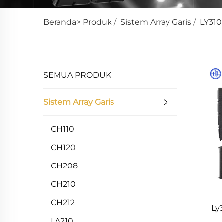
Beranda>
Produk
/
Sistem Array Garis
/
LY310
SEMUA PRODUK
Sistem Array Garis
CH110
CH120
CH208
CH210
CH212
Ly
LA210