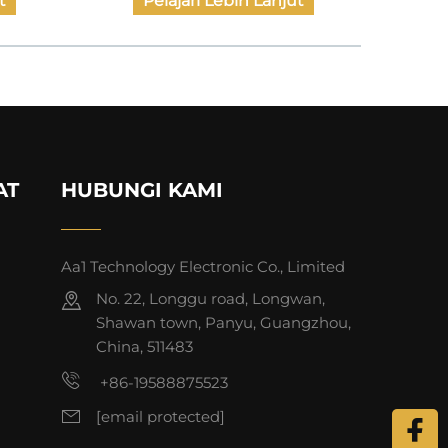
t
Pelajari Lebih Lanjut
AT
HUBUNGI KAMI
Aa1 Technology Electronic Co., Limited
No. 22, Longgu road, Longwan,
Shawan town, Panyu, Guangzhou,
China, 511483
+86-19588875523
[email protected]