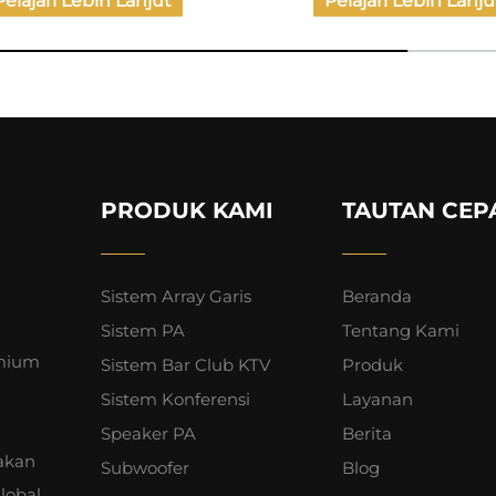
Pelajari Lebih Lanjut
Pelajari Lebih Lanju
PRODUK KAMI
TAUTAN CEP
Sistem Array Garis
Beranda
Sistem PA
Tentang Kami
emium
Sistem Bar Club KTV
Produk
Sistem Konferensi
Layanan
Speaker PA
Berita
akan
Subwoofer
Blog
lobal.