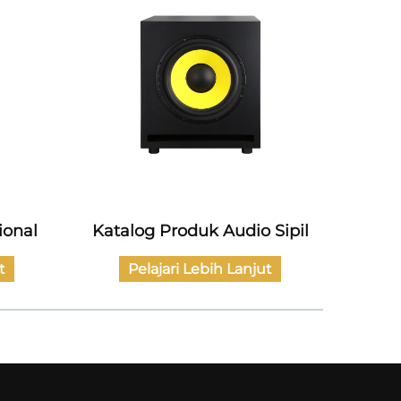
Sipil
Katalog Seri Penguat Daya
Ka
t
Pelajari Lebih Lanjut