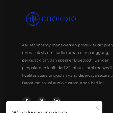
Aa1 Technology menawarkan produk audio pr
termasuk sistem audio rumah dan panggung,
penguat gitar, dan speaker Bluetooth. Dengan
pengalaman lebih dari 22 tahun, kami menyedi
kualitas suara unggulan yang dipercaya secara g
Dapatkan solusi audio custom Anda hari ini.
We value your privacy