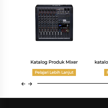
xer
katalog Audio Profesional 12"
Kata
t
Pelajari Lebih Lanjut