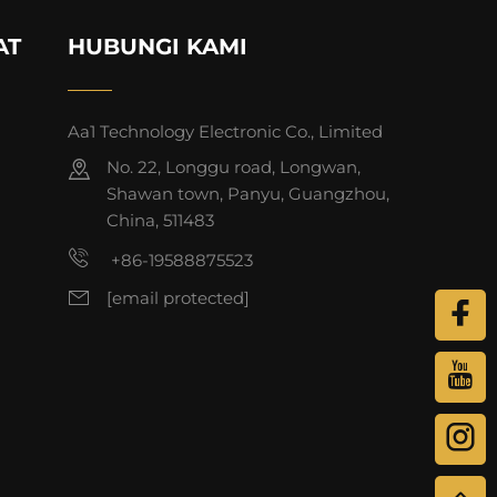
AT
HUBUNGI KAMI
Aa1 Technology Electronic Co., Limited
No. 22, Longgu road, Longwan,
Shawan town, Panyu, Guangzhou,
China, 511483
+86-19588875523
[email protected]