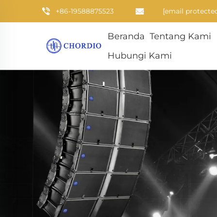
+86-19588875523
[email protecte
Beranda
Tentang Kami
Hubungi Kami