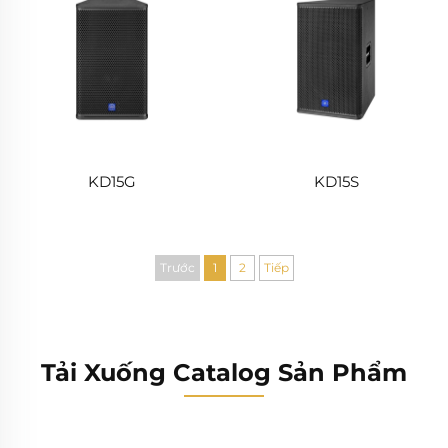
KD15G
KD15S
Trước
1
2
Tiếp
Tải Xuống Catalog Sản Phẩm