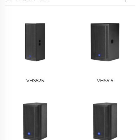
VHS525
VHS515