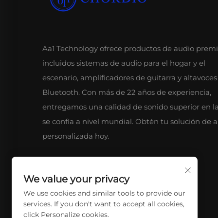
Aa1 Technology ofrece productos de audio prem
incluidos sistemas de audio para el hogar y el
escenario, amplificadores de guitarra y altavoces
Bluetooth. Con más de 22 años de experiencia,
entregamos una calidad de sonido superior en l
se confía a nivel mundial. Obtén tu solución de 
personalizada hoy.
We value your privacy
We use cookies and similar tools to provide our
services. If you don't want to accept all cookies,
click Personalize cookies.