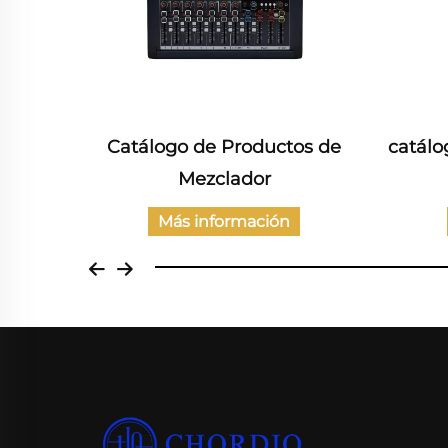
e de
Catálogo de Productos de
catálo
tencia
Mezclador
Más información