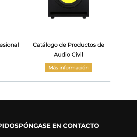
esional
Catálogo de Productos de
Cat
Audio Civil
Ampli
Más información
PIDOS
PÓNGASE EN CONTACTO