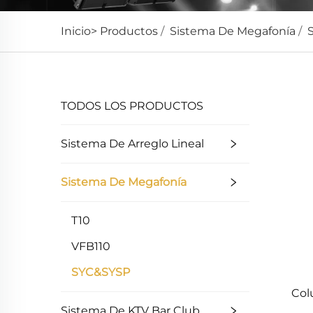
Inicio>
Productos
/
Sistema De Megafonía
/
TODOS LOS PRODUCTOS
Sistema De Arreglo Lineal
Sistema De Megafonía
T10
VFB110
SYC&SYSP
Col
Sistema De KTV Bar Club