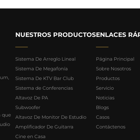
NUESTROS PRODUCTOS
ENLACES RÁ
Sistema De Arreglo Lineal
Página Principal
Sistema De Megafonía
Sobre Nosotros
ium,
Sistema De KTV Bar Club
Productos
Sistema de Conferencias
Servicio
Altavoz De PA
Noticias
Subwoofer
Blogs
a que
Altavoz De Monitor De Estudio
Casos
audio
Amplificador De Guitarra
Contáctenos
Cine en Casa