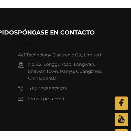
PIDOS
PÓNGASE EN CONTACTO
Aa1 Technology Electronic Co., Limited
No. 22, Longgu road, Longwan,
Shawan town, Panyu, Guangzhou,
China, 511483
+86-19588875523
[email protected]