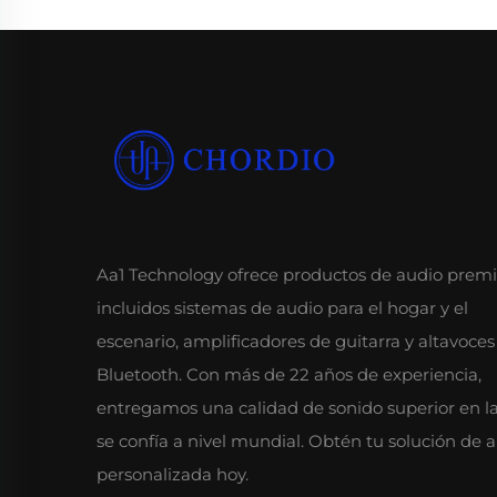
Aa1 Technology ofrece productos de audio prem
incluidos sistemas de audio para el hogar y el
escenario, amplificadores de guitarra y altavoces
Bluetooth. Con más de 22 años de experiencia,
entregamos una calidad de sonido superior en l
se confía a nivel mundial. Obtén tu solución de 
personalizada hoy.