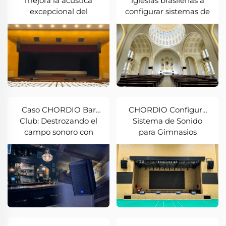
mejora la acústica
iglesias brasileñas a
excepcional del
configurar sistemas de
auditorio de Costa de
sonido
Marfil
Caso CHORDIO Bar
CHORDIO Configura
Club: Destrozando el
Sistema de Sonido
campo sonoro con
para Gimnasios
temblores, avivando la
Escolares — Estuches
atmósfera con
Profesionales Testigos
frecuencias bajas
de Mejoras Acústicas