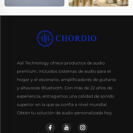
Aa1 Technology ofrece productos de audio
premium, incluidos sistemas de audio para el
hogar y el escenario, amplificadores de guitarra
y altavoces Bluetooth. Con más de 22 años de
experiencia, entregamos una calidad de sonido
superior en la que se confía a nivel mundial.
Obtén tu solución de audio personalizada hoy.