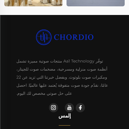
توفّر Aa1 Technology منتجات صوتية مميزة تشمل
أنظمة صوت منزلية ومسرحية، مضخمات صوت للجيتار،
ومكبرات صوت بلوتوث. وبفضل خبرتنا التي تزيد عن 22
عامًا، نقدّم جودة صوت متفوقة يُعتمد عليها عالميًا. احصل
على حل صوتي مخصص لك اليوم.
إلمس