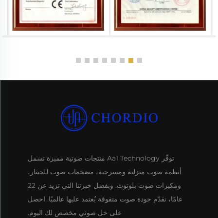
توفّر Aa1 Technology منتجات صوتية مميزة تشمل
أنظمة صوت منزلية ومسرحية، مضخمات صوت للجيتار،
ومكبرات صوت بلوتوث. وبفضل خبرتنا التي تزيد عن 22
عامًا، نقدّم جودة صوت متفوقة يُعتمد عليها عالميًا. احصل
على حل صوتي مخصص لك اليوم.