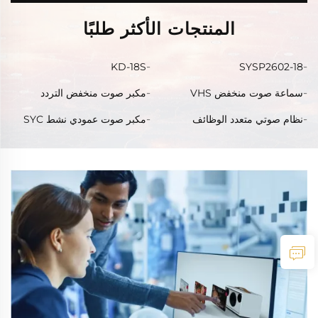
المنتجات الأكثر طلبًا
KD-18S
SYSP2602-18
سماعة صوت منخفض VHS
مكبر صوت منخفض التردد
سلسلة
لسلسلة CH
نظام صوتي متعدد الوظائف
مكبر صوت عمودي نشط SYC
CH46