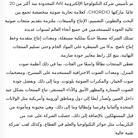
تم تأسيس شركة التكنولوجيا الإلكترونية AA1 المحدودة منذ أكثر من 20
عامًا.
ماركتها CHORDIO، كعلامة تجارية صوتية متخصصة تجمع بين
البحث والتطوير، التصميم، الإنتاج والمبيعات، ملتزمة بتقديم منتجات صوتية
عالية الجودة للمستخدمين في جميع أنحاء العالم لسنوات عديدة.
تمتلك الشركة مصنعًا حديثًا بملكية مستقلة، ومعدات إنتاج متقدمة وخط
إنتاج ناضج. بدءًا من السيطرة على المواد الخام وحتى تسليم المنتجات
النهائية، يتبع كل رابط معايير جودة صارمة.
تغطي المنتجات نطاقًا واسعًا من الفئات، بما في ذلك أنظمة صوت
المنزل، ومعدات الصوت الاحترافية المستخدمة على المسرح، ومضخمات
صوت الجيتار، والمكبرات الصوتية بلوتوث، وما إلى ذلك. وبفضل جودة
الصوت الممتازة والمظهر الأنيق والأداء المستقر، تباع المنتجات بشكل جيد
داخل الصين وتُصدَّر أيضًا إلى دول ومناطق أوروبية وأمريكية مثل الولايات
المتحدة وألمانيا وفرنسا وإيطاليا وما إلى ذلك، وهي محبوبة ومأمونة من
قبل المستهلكين. بالإضافة إلى ذلك، حصلت الشركة على عدد من
التكريمات مثل جوائز التكنولوجيا والعلم في القطاع، وكذلك لقب 'شركة
تقنية عالية'.