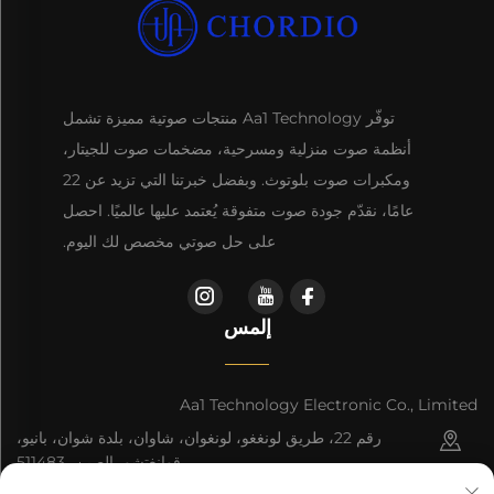
توفّر Aa1 Technology منتجات صوتية مميزة تشمل
أنظمة صوت منزلية ومسرحية، مضخمات صوت للجيتار،
ومكبرات صوت بلوتوث. وبفضل خبرتنا التي تزيد عن 22
عامًا، نقدّم جودة صوت متفوقة يُعتمد عليها عالميًا. احصل
على حل صوتي مخصص لك اليوم.
إلمس
Aa1 Technology Electronic Co., Limited
رقم 22، طريق لونغغو، لونغوان، شاوان، بلدة شوان، بانيو،
قوانغتشو، الصين، 511483