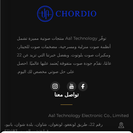
توفّر Aa1 Technology منتجات صوتية مميزة تشمل
أنظمة صوت منزلية ومسرحية، مضخمات صوت للجيتار،
ومكبرات صوت بلوتوث. وبفضل خبرتنا التي تزيد عن 22
عامًا، نقدّم جودة صوت متفوقة يُعتمد عليها عالميًا. احصل
على حل صوتي مخصص لك اليوم.
تواصل معنا
Aa1 Technology Electronic Co., Limited
رقم 22، طريق لونغغو، لونغوان، شاوان، بلدة شوان، بانيو،
قوانغتشو، الصين، 511483