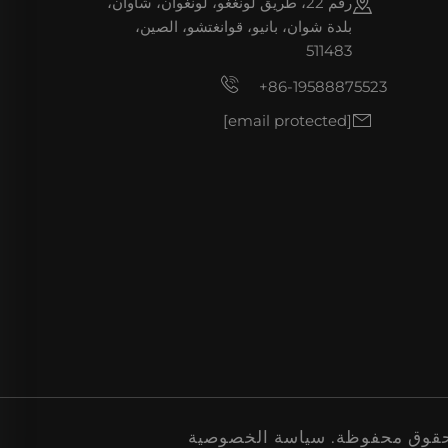
رقم 22، طريق لونغغو، لونغوان، شاوان،
بلدة شوان، بانيو، قوانغتشو، الصين،
511483
+86-19588875523
[email protected]
سياسة الخصوصية