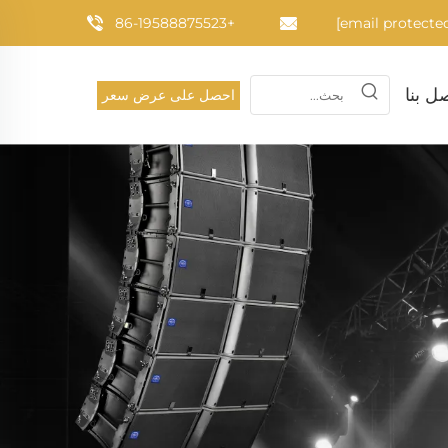
+86-19588875523
ل بنا
احصل على عرض سعر