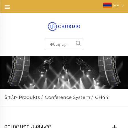
HY
Տուն>
Produkts
/
Conference System
/
CH44
ԲՈԼՈՐ ԱՊՐԱՆՔՆԵՐԸ