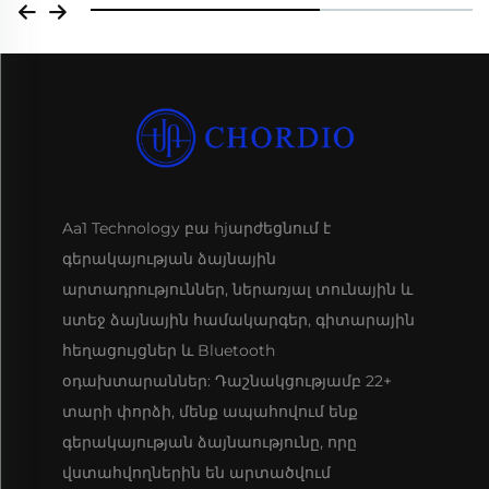
Aa1 Technology բա hjարժեցնում է
գերակայության ձայնային
արտադրություններ, ներառյալ տունային և
ստեջ ձայնային համակարգեր, գիտարային
հեղացույցներ և Bluetooth
օդախտարաններ: Դաշնակցությամբ 22+
տարի փորձի, մենք ապահովում ենք
գերակայության ձայնաությունը, որը
վստահվողներին են արտածվում