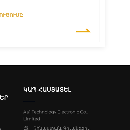
ԼՈՒԾՈՒՄԸ
ԿԱՊ ՀԱՍՏԱՏԵԼ
ԵՐ
Aa1 Technology Electronic Co.,
Limited
Չինաստան, Գուանգզու,
ն