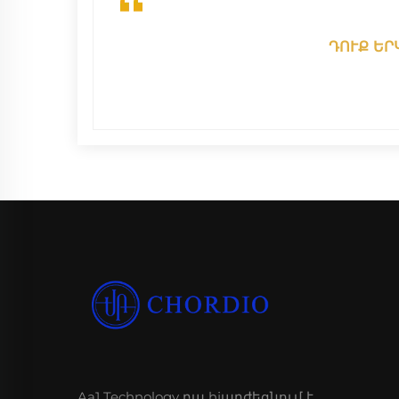
ԴՈՒՔ ԵՐ
Aa1 Technology բա hjարժեցնում է