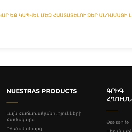
ԿԱՐ ԵՔ ԿԱՊՎԵԼ ՄԵԶ ՀԱՍՏԱՏԵԼՈՒ ՁԵՐ ԱՆԴԱՄԱՑԻ 
NUESTRAS PRODUCTS
ԳՐԻԳ
ՀՂՈՒՄՆ
Լայն Հաճախականությունների
Համակարգ
Əsə səhifə
PA Համակարգ
Մեր մասի