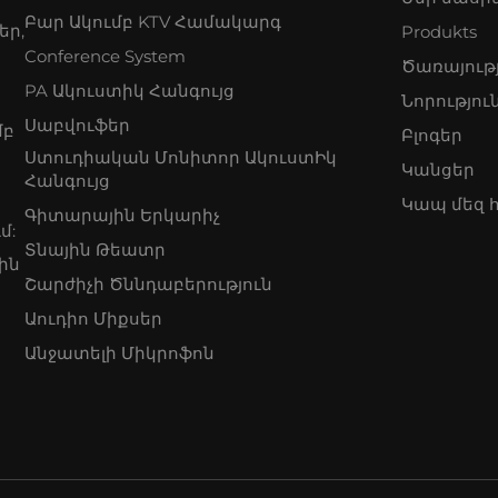
Բար Ակումբ KTV Համակարգ
եր,
Produkts
Conference System
Ծառայութ
PA Ակուստիկ Հանգույց
Նորությու
Սաբվուֆեր
մբ
Բլոգեր
Ստուդիական Մոնիտոր ԱկուստԻկ
Կանցեր
Հանգույց
Կապ մեզ 
Գիտարային Երկարիչ
մ:
Տնային Թեատր
ին
Շարժիչի Ծննդաբերություն
Աուդիո Միքսեր
Անջատելի Միկրոֆոն