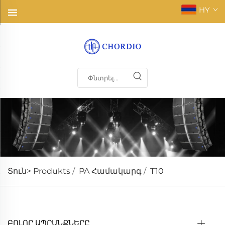
HY
Տուն>
Produkts
/
PA Համակարգ
/
T10
ԲՈԼՈՐ ԱՊՐԱՆՔՆԵՐԸ