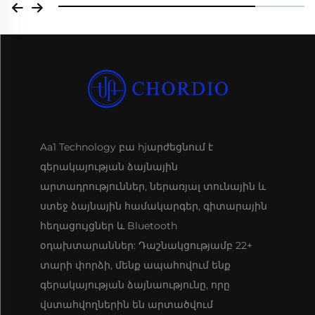
Aa1 Technology բա hjարժեցնում է
գերակայության ձայնային
արտադրություններ, ներառյալ տունային և
ստեջ ձայնային համակարգեր, գիտարային
հեղացույցներ և Bluetooth
օդախտարաններ: Դաշնակցությամբ 22+
տարի փորձի, մենք ապահովում ենք
գերակայության ձայնաությունը, որը
վստահվողներին են արտածվում