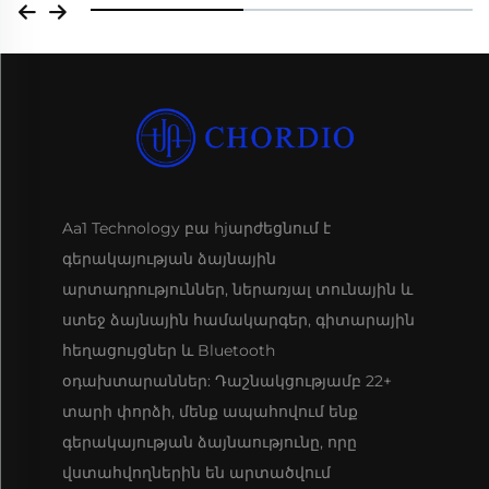
Aa1 Technology բա hjարժեցնում է
գերակայության ձայնային
արտադրություններ, ներառյալ տունային և
ստեջ ձայնային համակարգեր, գիտարային
հեղացույցներ և Bluetooth
օդախտարաններ: Դաշնակցությամբ 22+
տարի փորձի, մենք ապահովում ենք
գերակայության ձայնաությունը, որը
վստահվողներին են արտածվում