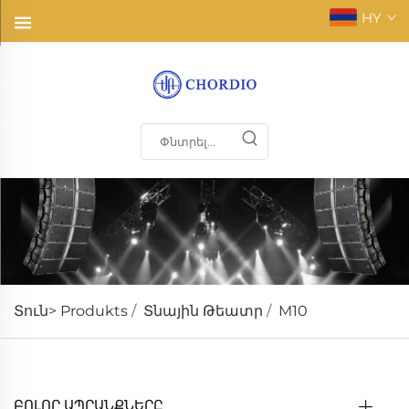
HY
Տուն>
Produkts
/
Տնային Թեատր
/
M10
ԲՈԼՈՐ ԱՊՐԱՆՔՆԵՐԸ