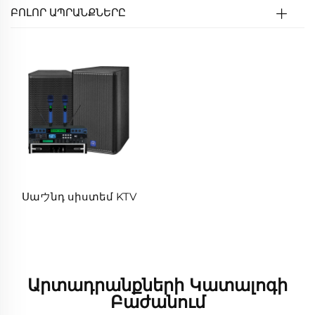
ԲՈԼՈՐ ԱՊՐԱՆՔՆԵՐԸ
Սաウնդ սիստեմ KTV
Արտադրանքների Կատալոգի
Բաժանում