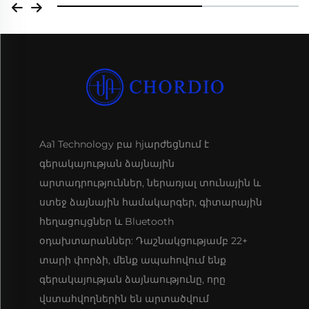
Aa1 Technology բա hjարժեցնում է
գերակայության ձայնային
արտադրություններ, ներառյալ տունային և
ստեջ ձայնային համակարգեր, գիտարային
հեղացույցներ և Bluetooth
օդախտարաններ: Դաշնակցությամբ 22+
տարի փորձի, մենք ապահովում ենք
գերակայության ձայնաությունը, որը
վստահվողներին են արտածվում