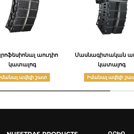
պրոֆեսիոնալ աուդիո
Մասնագիտական աո
կատալոգ
կատալոգ
Իմանալ ավելի շատ
Իմանալ ավելի շա
NUESTRAS PRODUCTS
ԳՐԻԳ