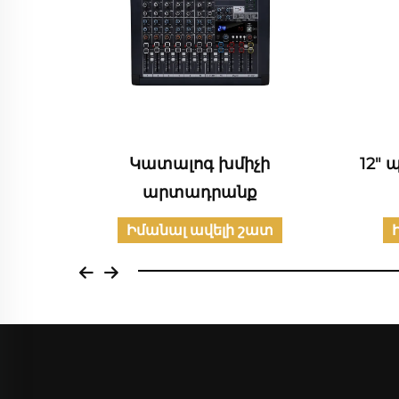
ին
Կատալոգ խմիչի
12" 
րք
արտադրանք
տ
Իմանալ ավելի շատ