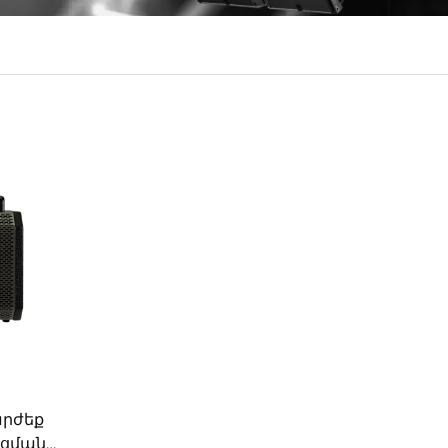
արժեք
ացման