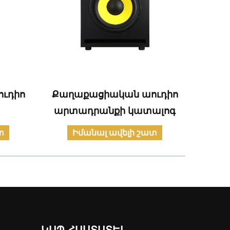
ւդիո
Քաղաքացիական աուդիո
Կ
արտադրանքի կատալոգ
հ
տ
Իմանալ ավելի շատ
ԿԱՊ ՀԱՍՏԱՏԵԼ