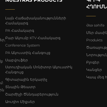
ՀՂՈՒՄՆ
Լայն Հաճախականությունների
Համակարգ
Əsə səhifə
PA Համակարգ
Մեր մասի
Բար Ակումբ KTV Համակարգ
եր,
Produkts
Conference System
Ծառայութ
PA Ակուստիկ Հանգույց
Նորությու
Սաբվուֆեր
մբ
Բլոգեր
Ստուդիական Մոնիտոր ԱկուստԻկ
Կանցեր
Հանգույց
Կապ մեզ 
Գիտարային Երկարիչ
մ:
Տնային Թեատր
ին
Շարժիչի Ծննդաբերություն
Աուդիո Միքսեր