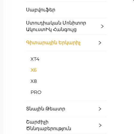
Սաբվուֆեր
Ստուդիական Մոնիտոր
ԱկուստԻկ Հանգույց
Գիտարային Երկարիչ
XT4
X6
X8
PRO
Տնային Թեատր
Շարժիչի
Ծննդաբերություն