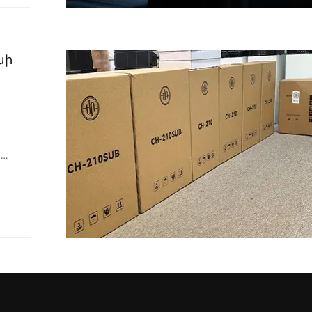
խի
ի
...