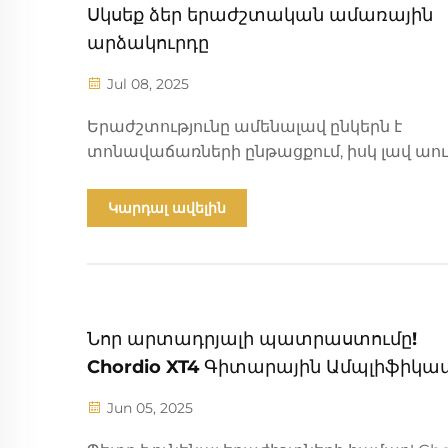
Սկսեք ձեր երաժշտական ամառային
արձակուրդը
Jul 08, 2025
Երաժշտությունը ամենալավ ընկերն է
տոնավաճառների ընթացքում, իսկ լավ աո
համակարգը կարող է այդ ընկերակցությու
ավելի հուզիչ դարձնել: Chordio-ն պարզապ
Կարդալ ավելին
տեխնոլոգիական ապրանք չէ, այլ նաև հույ
միջոցառում՝ ստեղծելու գեղեցիկ
հիշողություններ: Այն պահում է... պահերը:
Նոր արտադրյալի պատրաստումը!
Chordio XT4 Գիտարային Ամպլիֆիկա
Jun 05, 2025