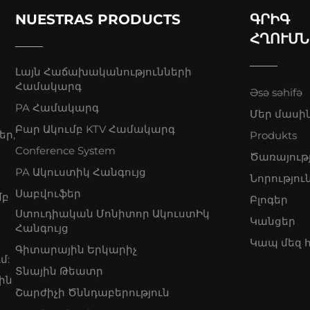
NUESTRAS PRODUCTS
ԳՐԻԳ
ՀՂՈՒՄՆ
Լայն Հաճախականությունների
Համակարգ
Əsə səhifə
PA Համակարգ
Մեր մասի
Բար Ակումբ KTV Համակարգ
եր,
Produkts
Conference System
Ծառայութ
PA Ակուստիկ Հանգույց
Նորությու
Սաբվուֆեր
մբ
Բլոգեր
Ստուդիական Մոնիտոր ԱկուստԻկ
Կանցեր
Հանգույց
Կապ մեզ 
Գիտարային Երկարիչ
մ:
Տնային Թեատր
ին
Շարժիչի Ծննդաբերություն