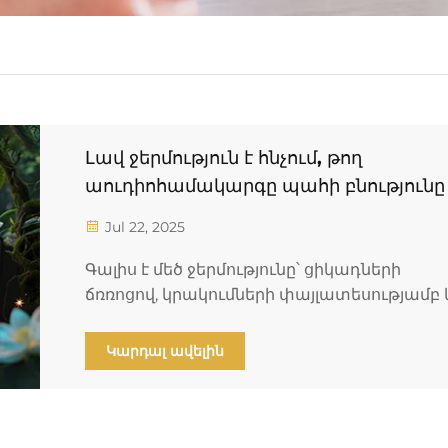
Լավ ջերմություն է հնչում, թող
աուդիոհամակարգը պահի բնությունը
Jul 22, 2025
Գալիս է մեծ ջերմությունը՝ ցիկադների
ճռռոցով, կրակումների փայլատեսությամբ 
անակնկալ անձրևներով, որոնք տարածվու
են ամենուր։ Աուդիոհամակարգը, ինչպես
Կարդալ ավելին
կապ, արտասահմանում է այս յուրահատու
ռիթմը ձեր ականջներին։ Ստվերային
միջատների ճռռոց. բնության «մեգաֆոնը»
Երեկոյան հանում է աուդիոհամակարգը և