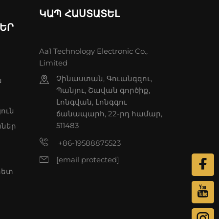
ԿԱՊ ՀԱՍՏԱՏԵԼ
ԵՐ
Aa1 Technology Electronic Co.,
Limited
Չինաստան, Գուանգզու,
ն
Պանյու, Շավան գործիք,
Լոնգվան, Լոնգգու
յուն
ճանապարհ, 22-րդ համար,
511483
ններ
+86-19588875523
[email protected]
հետ