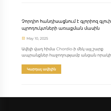
Չորդիո հանդիսացնում է գլորիոզ գլու
պրոդուկտների առաքման մասին
May 10, 2025
Ավելի վաղ հիմա Chordio-ի մեկ այլ շարք
ապրանքներ հաջողությամբ անցան որակ
ստուգումը և պաշտոնապես ճանապարհ
ընկան հմտության և սպասումների հետ:
Կարդալ ավելին
Արտադրամասից մինչև տրանսպորտային
հարթակ՝ յուրաքանչյուր օղակ արտացոլում է