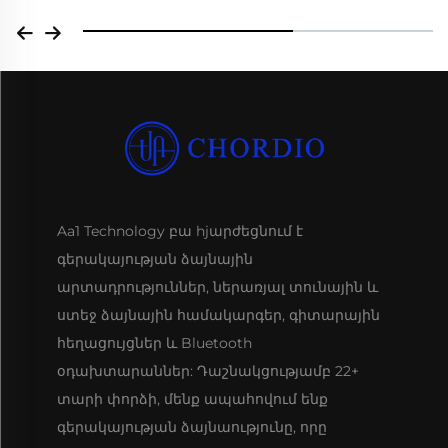
Aa1 Technology բա hjարժեցնում է
գերակայության ձայնային
արտադրություններ, ներառյալ տունային և
ստեջ ձայնային համակարգեր, գիտարային
հեղացույցներ և Bluetooth
օդախտարաններ: Դաշնակցությամբ 22+
տարի փորձի, մենք ապահովում ենք
գերակայության ձայնաությունը, որը