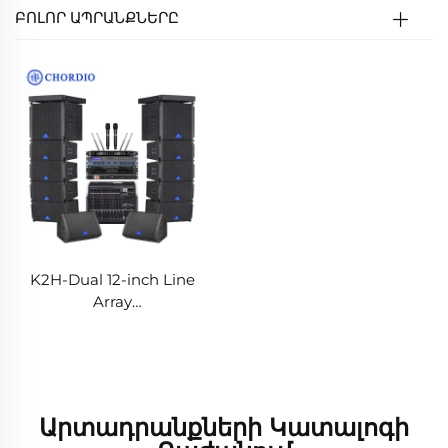
ԲՈԼՈՐ ԱՊՐԱՆՔՆԵՐԸ
K2H-Dual 12-inch Line
Array
ձայնավարձակներ
Արտադրանքների Կատալոգի