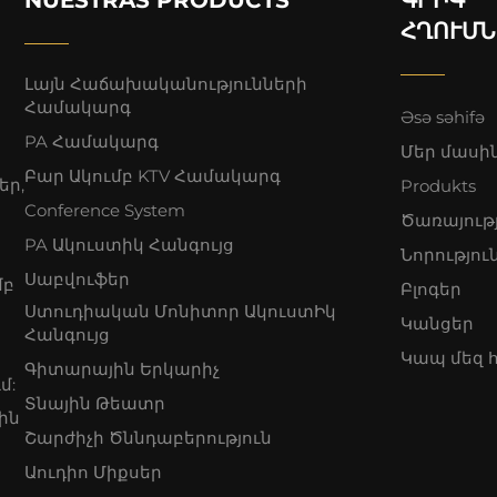
ՀՂՈՒՄՆ
Լայն Հաճախականությունների
Համակարգ
Əsə səhifə
PA Համակարգ
Մեր մասի
Բար Ակումբ KTV Համակարգ
եր,
Produkts
Conference System
Ծառայութ
PA Ակուստիկ Հանգույց
Նորությու
Սաբվուֆեր
մբ
Բլոգեր
Ստուդիական Մոնիտոր ԱկուստԻկ
Կանցեր
Հանգույց
Կապ մեզ 
Գիտարային Երկարիչ
մ:
Տնային Թեատր
ին
Շարժիչի Ծննդաբերություն
Աուդիո Միքսեր