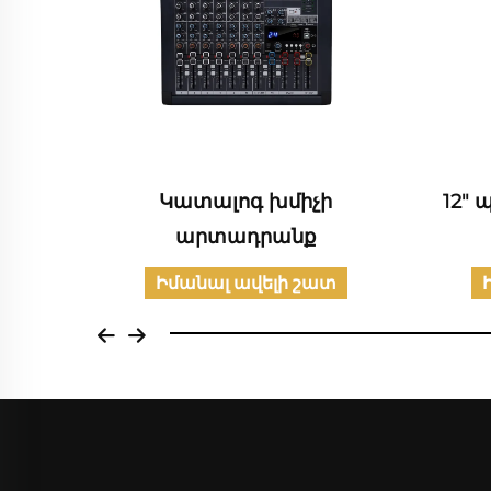
ին
Կատալոգ խմիչի
12" 
րք
արտադրանք
տ
Իմանալ ավելի շատ