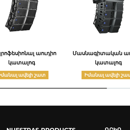
պրոֆեսիոնալ աուդիո
Մասնագիտական աո
կատալոգ
կատալոգ
Իմանալ ավելի շատ
Իմանալ ավելի շա
NUESTRAS PRODUCTS
ԳՐԻԳ