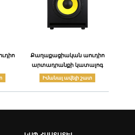
ւդիո
Քաղաքացիական աուդիո
Կ
արտադրանքի կատալոգ
հ
տ
Իմանալ ավելի շատ
ԿԱՊ ՀԱՍՏԱՏԵԼ