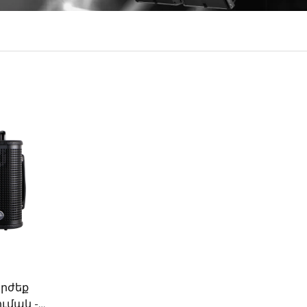
րժեք
ւմակ -