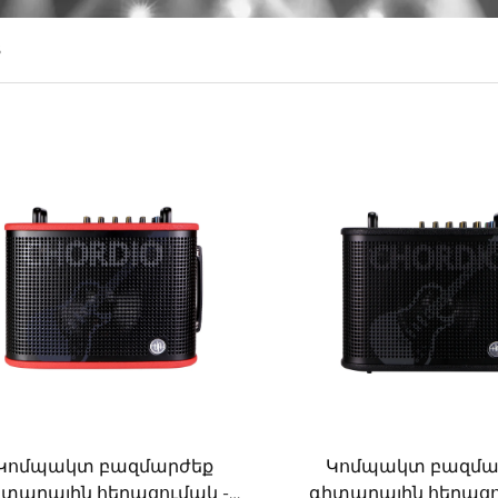
8
Կոմպակտ բազմարժեք
Կոմպակտ բազմա
իտարային հեղացումակ -
գիտարային հեղացո