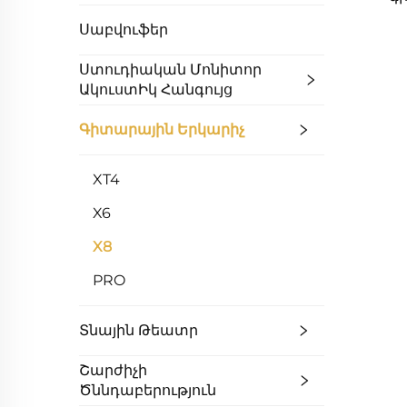
Սաբվուֆեր
Ստուդիական Մոնիտոր
ԱկուստԻկ Հանգույց
Գիտարային Երկարիչ
XT4
X6
X8
PRO
Տնային Թեատր
Շարժիչի
Ծննդաբերություն