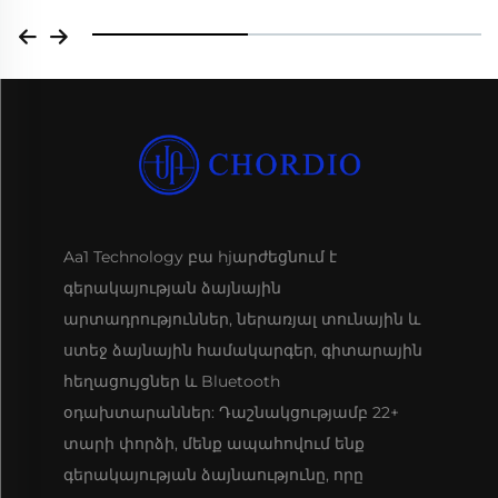
Aa1 Technology բա hjարժեցնում է
գերակայության ձայնային
արտադրություններ, ներառյալ տունային և
ստեջ ձայնային համակարգեր, գիտարային
հեղացույցներ և Bluetooth
օդախտարաններ: Դաշնակցությամբ 22+
տարի փորձի, մենք ապահովում ենք
գերակայության ձայնաությունը, որը