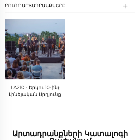
ԲՈԼՈՐ ԱՐՏԱԴՐԱՆՔՆԵՐԸ
LA210 - Երկու 10-ինչ
Լինեյական Արդյունք
Արտադրանքների Կատալոգի