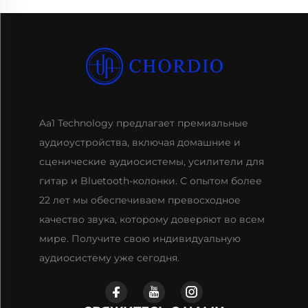
Aa1 Technology предлагает премиальные
аудиоустройства, включая домашние и
сценические аудиосистемы, усилители для
гитар и Bluetooth-колонки. С опытом более
22 лет мы обеспечиваем превосходное
качество звука, которому доверяют во всем
мире. Получите свою индивидуальную
аудиосистему уже сегодня.