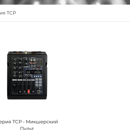
ия TCP
ерия TCP - Микшерский
Пульт