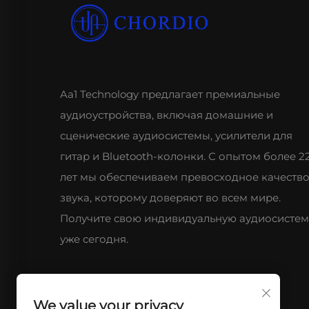
Aa1 Technology предлагает премиальные
аудиоустройства, включая домашние и
сценические аудиосистемы, усилители для
гитар и Bluetooth-колонки. С опытом более 2
лет мы обеспечиваем превосходное качеств
звука, которому доверяют во всем мире.
Получите свою индивидуальную аудиосистем
уже сегодня.
We value your privacy