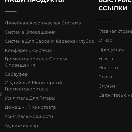
ССЫЛКИ
Линейная Акустическая Система
Главная стран
Система Оповещения
О Нас
Система Для Баров И Караоке-Клубов
Продукция
Конференц-система
Услуга
Громкоговоритель Системы
Оповещения
2
Новости
Сабвуфер
о
Блоги
Студийный Мониторный
Случаи
Громкоговоритель
у
Свяжитесь с 
Усилитель Для Гитары
Домашний Кинотеатр
Усилитель мощности
Аудиомикшер