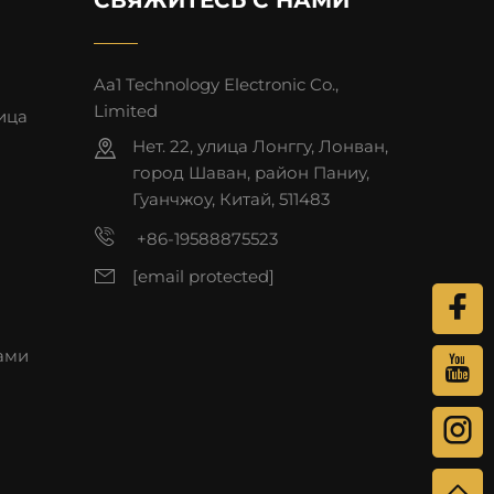
Aa1 Technology Electronic Co.,
Limited
ица
Нет. 22, улица Лонггу, Лонван,
город Шаван, район Паниу,
Гуанчжоу, Китай, 511483
+86-19588875523
[email protected]
нами