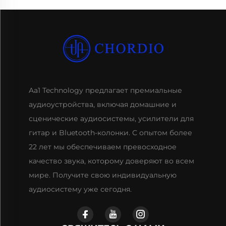
Aa1 Technology предлагает премиальные
аудиоустройства, включая домашние и
сценические аудиосистемы, усилители для
гитар и Bluetooth-колонки. С опытом более
22 лет мы обеспечиваем превосходное
качество звука, которому доверяют во всем
мире. Получите свою индивидуальную
аудиосистему уже сегодня.