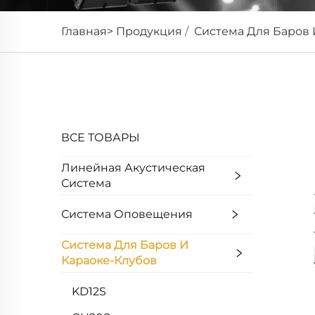
Главная>
Продукция
/
Система Для Баров 
Мощное звуковое давление создает динам
всего помещения.
ВСЕ ТОВАРЫ
Линейная Акустическая
Система
Система Оповещения
Система Для Баров И
Караоке-Клубов
KD12S