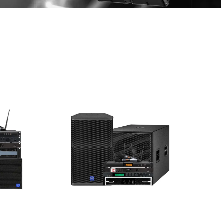
м охватом, зажигает энтузиазм атмосферы