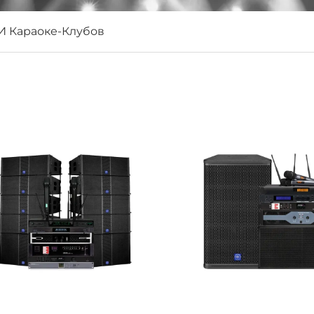
И Караоке-Клубов
ичные ритмы, с полнотелым качеством звука, точны