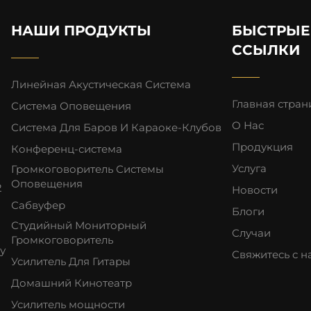
НАШИ ПРОДУКТЫ
БЫСТРЫЕ
ССЫЛКИ
Линейная Акустическая Система
Главная стран
Система Оповещения
О Нас
Система Для Баров И Караоке-Клубов
Продукция
Конференц-система
Услуга
Громкоговоритель Системы
Оповещения
2
Новости
Сабвуфер
о
Блоги
Студийный Мониторный
Случаи
Громкоговоритель
у
Свяжитесь с 
Усилитель Для Гитары
Домашний Кинотеатр
Усилитель мощности