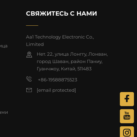
СВЯЖИТЕСЬ С НАМИ
Aa1 Technology Electronic Co.,
Limited
ица
Нет. 22, улица Лонггу, Лонван,
город Шаван, район Паниу,
Гуанчжоу, Китай, 511483
+86-19588875523
[email protected]
нами