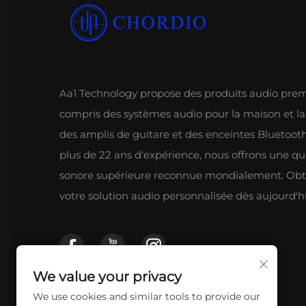
Aa1 Technology propose des produits audio pre
compris des systèmes audio pour la maison et la
des amplis de guitare et des enceintes Bluetoot
plus de 22 ans d'expérience, nous offrons une qu
sonore supérieure reconnue mondialement. Ob
votre solution audio personnalisée dès aujourd'h
We value your privacy
We use cookies and similar tools to provide our