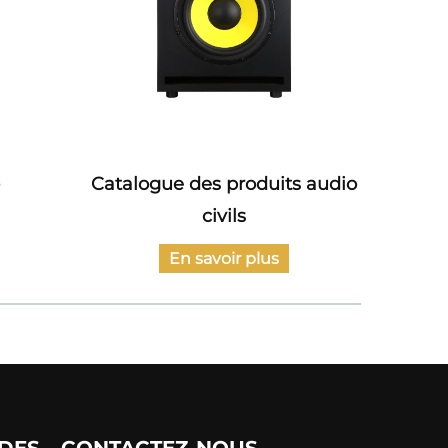
Catalogue des produits audio
Ca
civils
d'ampl
En savoir plus
IDES
CONTACTEZ-NOUS