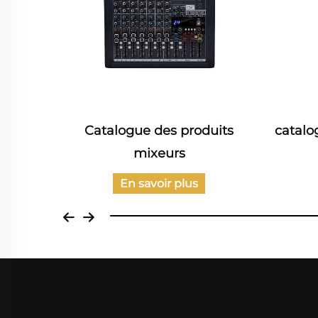
rie
Catalogue des produits
catalo
issance
mixeurs
En savoir plus