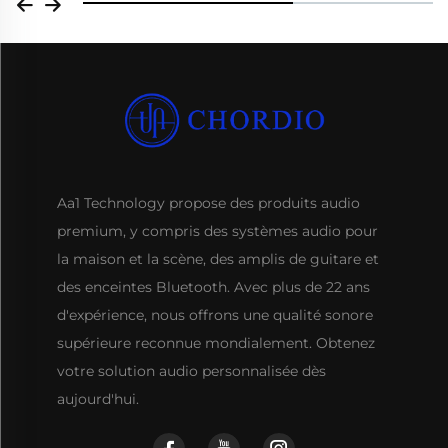
Aa1 Technology propose des produits audio
premium, y compris des systèmes audio pour
la maison et la scène, des amplis de guitare et
des enceintes Bluetooth. Avec plus de 22 ans
d'expérience, nous offrons une qualité sonore
supérieure reconnue mondialement. Obtenez
votre solution audio personnalisée dès
aujourd'hui.