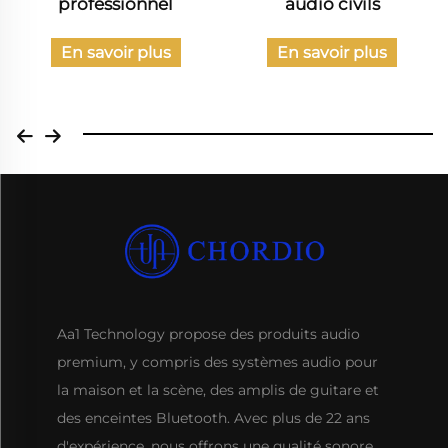
professionnel
audio civils
En savoir plus
En savoir plus
Aa1 Technology propose des produits audio
premium, y compris des systèmes audio pour
la maison et la scène, des amplis de guitare et
des enceintes Bluetooth. Avec plus de 22 ans
d'expérience, nous offrons une qualité sonore