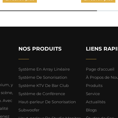
NOS PRODUITS
LIENS RAP
Système En Array Linéaire
Page d'accueil
Système De Sonorisation
À Propos de No
mium, y
Système KTV De Bar Club
Produits
 scène,
Système de Conférence
Service
h. Avec
Haut-parleur De Sonorisation
Actualités
alité
Subwoofer
Blogs
tenez