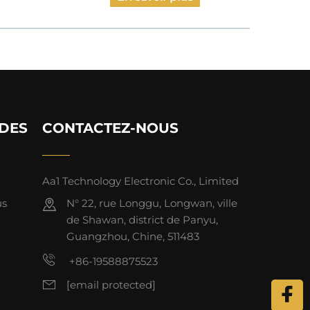
IDES
CONTACTEZ-NOUS
Aa1 Technology Electronic Co., Limited
us
N° 22, rue Longgu, Longwan, ville
de Shawan, district de Panyu,
Guangzhou, Chine, 511483
+86-19588875523
[email protected]