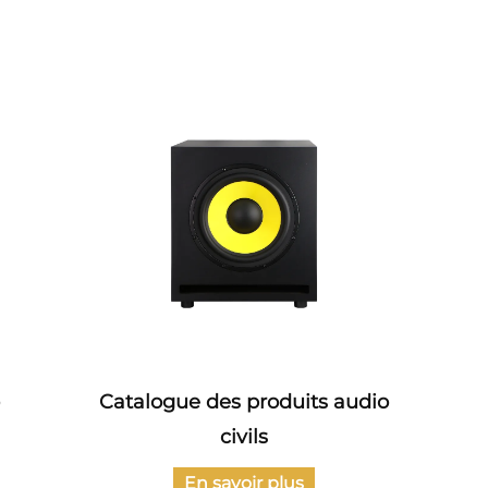
Catalogue des produits audio
Ca
civils
d'ampl
En savoir plus