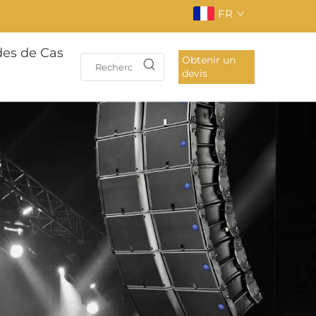
FR
des de Cas
Obtenir un
devis