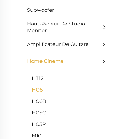
Subwoofer
Haut-Parleur De Studio
Monitor
Amplificateur De Guitare
Home Cinema
HT12
HC6T
HC6B
HC5C
HC5R
M10