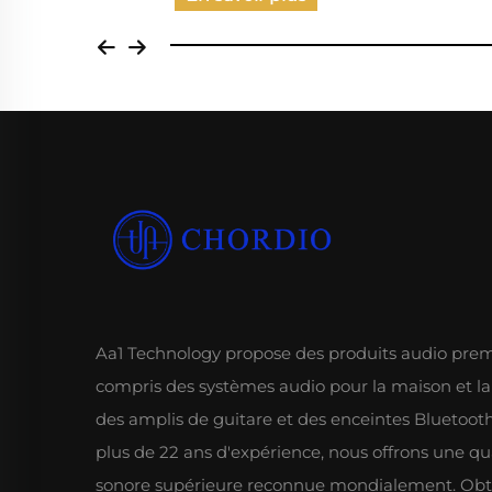
Aa1 Technology propose des produits audio pre
compris des systèmes audio pour la maison et la
des amplis de guitare et des enceintes Bluetoot
plus de 22 ans d'expérience, nous offrons une qu
sonore supérieure reconnue mondialement. Ob