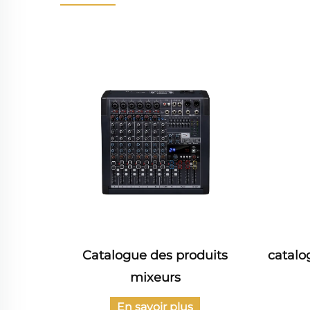
rie
Catalogue des produits
catalo
issance
mixeurs
En savoir plus