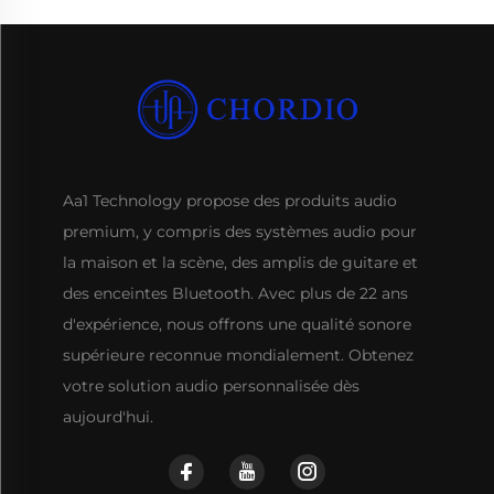
Aa1 Technology propose des produits audio
premium, y compris des systèmes audio pour
la maison et la scène, des amplis de guitare et
des enceintes Bluetooth. Avec plus de 22 ans
d'expérience, nous offrons une qualité sonore
supérieure reconnue mondialement. Obtenez
votre solution audio personnalisée dès
aujourd'hui.