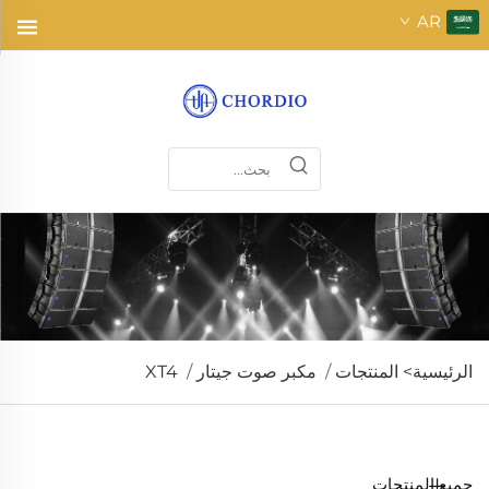
AR
الرئيسية>
المنتجات
/
مكبر صوت جيتار
/
XT4
جميع المنتجات