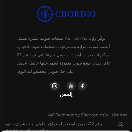
توفّر Aa1 Technology منتجات صوتية مميزة تشمل
أنظمة صوت منزلية ومسرحية، مضخمات صوت للجيتار،
ومكبرات صوت بلوتوث. وبفضل خبرتنا التي تزيد عن 22
عامًا، نقدّم جودة صوت متفوقة يُعتمد عليها عالميًا. احصل
على حل صوتي مخصص لك اليوم.
إلمس
Aa1 Technology Electronic Co., Limited
رقم 22، طريق لونغغو، لونغوان، شاوان، بلدة شوان، بانيو،
قوانغتشو، الصين، 511483