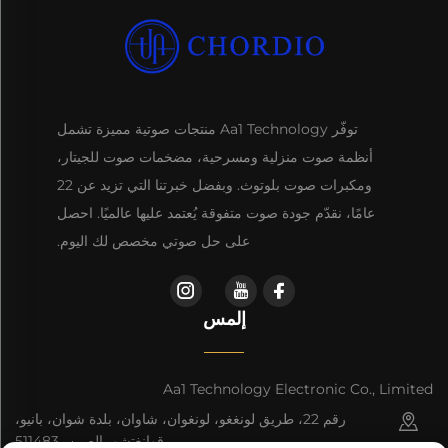
توفّر Aa1 Technology منتجات صوتية مميزة تشمل
أنظمة صوت منزلية ومسرحية، مضخمات صوت للجيتار،
ومكبرات صوت بلوتوث. وبفضل خبرتنا التي تزيد عن 22
عامًا، نقدّم جودة صوت متفوقة يُعتمد عليها عالميًا. احصل
على حل صوتي مخصص لك اليوم.
إلمس
Aa1 Technology Electronic Co., Limited
رقم 22، طريق لونغغو، لونغوان، شاوان، بلدة شوان، بانيو،
قوانغتشو، الصين، 511483