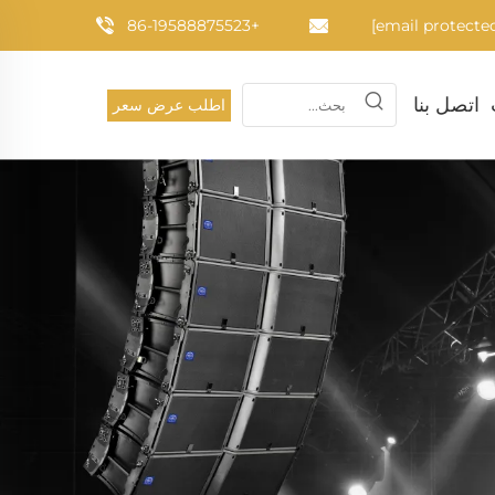
+86-19588875523
اتصل بنا
اطلب عرض سعر