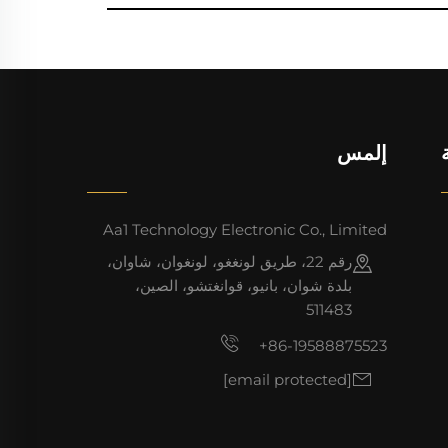
إلمس
Aa1 Technology Electronic Co., Limited
رقم 22، طريق لونغغو، لونغوان، شاوان،
بلدة شوان، بانيو، قوانغتشو، الصين،
511483
+86-19588875523
[email protected]