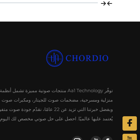
توفّر Aa1 Technology منتجات صوتية مميزة تشمل أ
منزلية ومسرحية، مضخمات صوت للجيتار، ومكبرات صوت ب
وبفضل خبرتنا التي تزيد عن 22 عامًا، نقدّم جودة صوت م
يُعتمد عليها عالميًا. احصل على حل صوتي مخصص لك اليوم.