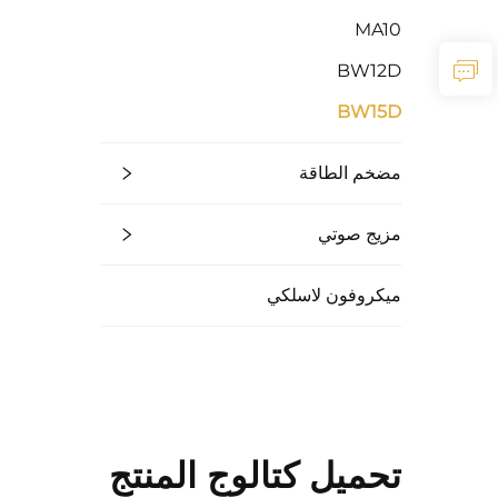
MA10
BW12D
BW15D
مضخم الطاقة
مزيج صوتي
ميكروفون لاسلكي
تحميل كتالوج المنتج