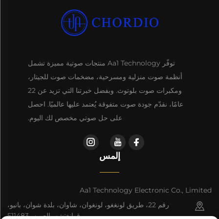
توفّر Aa1 Technology منتجات صوتية مميزة تشمل
أنظمة صوت منزلية ومسرحية، مضخمات صوت للجيتار،
ومكبرات صوت بلوتوث. وبفضل خبرتنا التي تزيد عن 22
عامًا، نقدّم جودة صوت متفوقة يُعتمد عليها عالميًا. احصل
على حل صوتي مخصص لك اليوم.
إلمس
Aa1 Technology Electronic Co., Limited
رقم 22، طريق لونغغو، لونغوان، شاوان، بلدة شوان، بانيو،
قوانغتشو، الصين، 511483